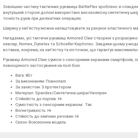
Зовнішню частину тактичних рукавиць
BattleFlex
зроблено з
і спанде
внутрішній стороні долоні використано високоякісну синтетичну шкі
точність рухів при делікатних операціях.
Ширину у зап’ястку можна налаштовувати за рахунок еластичного мат
Нагадаємо, усі тактичні рукавиці
Armored Claw
створені з розрахунко
кевлар,
Nomex, Dynetex
та
Schoeller Keptrotec.
Завдяки цьому у моде
вставки, зокрема, на зап’ястку та кісточках, що гарантує максималь
Рукавиці
Armored Claw
сумісні з сенсорними екранами смартфонів, п
повноцінного застосування на полі бою.
Вага
:
80
г
За виконнаням: Повнопалі
За захистом: З протектором
Матеріал: Spandex/Синтетична шкіра/Неопрен
Стійкійсть до порізів: Ні
Сумістність з сенсорним екраном:: Так
Вогнетривкість: Ні
Стійкість до хімічних речовин: Ні
Сезон: Всесезонна модель