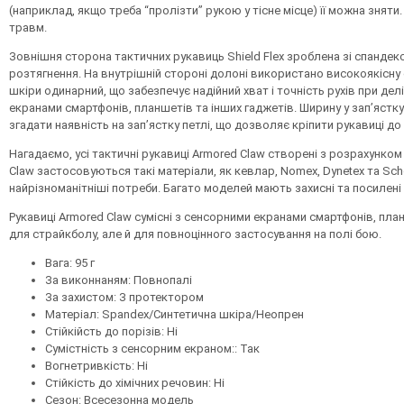
(наприклад, якщо треба “пролізти” рукою у тісне місце) її можна зняти.
травм.
Зовнішня сторона тактичних рукавиць Shield Flex зроблена зі спанде
розтягнення.
На внутрішній стороні долоні використано високоякісну
шк
іри одинарний, що забезпечує надійний хват і точність рухів при дел
екранами смартфонів, планшетів та інших гаджетів.
Ширину у зап’ястк
згадати наявність на зап’ястку петлі, що дозволяє кріпити рукавиці д
Нагадаємо, усі тактичні рукавиці
Armored Claw
створені з розрахунком 
Claw
застосовуються такі матеріали, як кевлар,
Nomex, Dynetex
та
Sch
найрізноманітніші потреби. Багато моделей мають захисні та посилені 
Рукавиці
Armored Claw
сумісні з сенсорними екранами смартфонів, пла
для страйкболу, але й для повноцінного застосування на полі бою.
Вага
:
95
г
За виконнаням: Повнопалі
За захистом: З протектором
Матеріал: Spandex/Синтетична шкіра/Неопрен
Стійкійсть до порізів: Ні
Сумістність з сенсорним екраном:: Так
Вогнетривкість: Ні
Стійкість до хімічних речовин: Ні
Сезон: Всесезонна модель