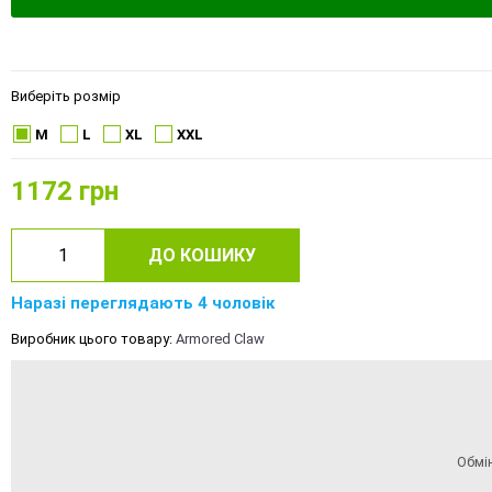
Виберіть розмір
M
L
XL
XXL
1172
грн
ДО КОШИКУ
Наразі переглядають 4 чоловік
Виробник цього товару:
Armored Claw
Обмі