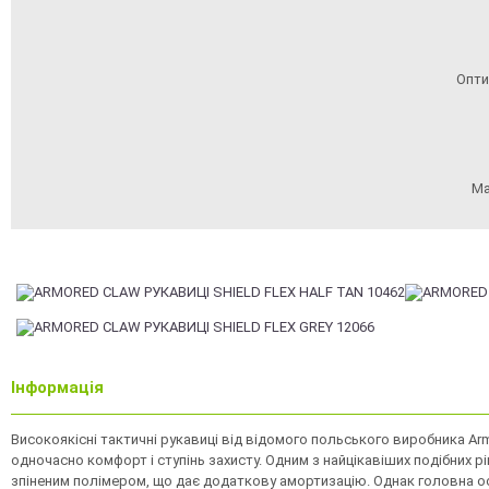
Опти
Ма
Інформація
Високояк
існі тактичні рукавиці від відомого польського виробника
Ar
одночасно комфорт і ступінь захисту. Одним з найцікавіших подібних 
зпіненим полімером, що дає додаткову амортизацію. Однак головна осо