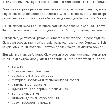
активного відпочинку та іншої аналогічної діяльності, так і для обслуг
Зовнішня сторона рукавиць виконана зі спандексу і неопрену — ці мат
Внутрішня сторона долоні зроблена з високоякісної синтетичної шкіри,
розміщено на кісточках і на найближчих до них суглобах пальців. З вну
На кінцях великого та вказівного пальців передбачено спеціальні вст
Еластична манжета налаштовується по зап’ястку завдяки регульованій
Нагадаємо, усі тактичні рукавиці
Armored Claw
створені з розрахунком 
Claw
застосовуються такі матеріали, як кевлар,
Nomex, Dynetex
та
Sch
найрізноманітніші потреби. Багато моделей мають захисні та посилені 
Більшість рукавиць
Armored Claw
сумісні з сенсорними екранами смарт
не лише для страйкболу, але й для повноцінного застосування на полі
Вага
:
80
г
За виконнаням: Повнопалі
За захистом: З протектором
Матеріал: Spandex/Синтетична шкіра/Неопрен
Стійкійсть до порізів: Ні
Сумістність з сенсорним екраном:: Так
Вогнетривкість: Ні
Стійкість до хімічних речовин: Ні
Сезон: Всесезонна модель