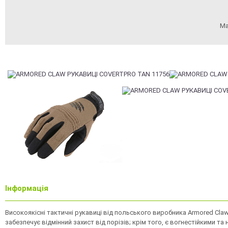
Ма
Інформація
Високояк
існі тактичні рукавиці від польського виробника
Armored Cla
забезпечує відмінний захист від порізів; крім того, є вогнестійкими 