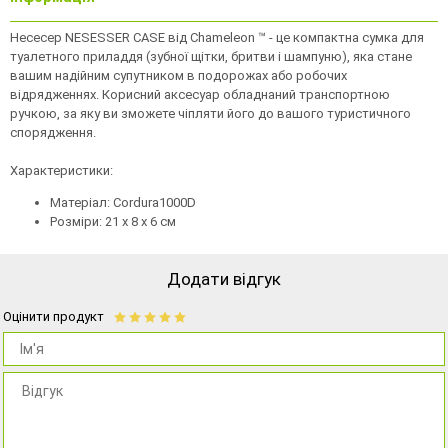
Несесер NESESSER CASE від Chameleon ™ - це компактна сумка для
туалетного приладдя (зубної щітки, бритви і шампуню), яка стане
вашим надійним супутником в подорожах або робочих
відрядженнях. Корисний аксесуар обладнаний транспортною
ручкою, за яку ви зможете чіпляти його до вашого туристичного
спорядження.
Характеристики:
Матеріал: Cordura1000D
Розміри: 21 х 8 х 6 см
Додати відгук
Оцінити продукт