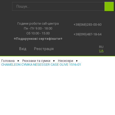
Години роботи call-центра
+38(068)283-00-60
Пн - Пт 9.00 - 18.00
Сб 10.00 - 15.00
+38(099)487-18-64
⭐Подарункові сертифікати⭐
RU
Вхід
Реєстрація
UA
Головна
Рюкзаки та сумки
Несесери
►
►
►
CHAMELEON СУМКА NESESSER CASE OLIVE 1516-01