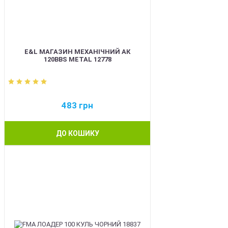
E&L МАГАЗИН МЕХАНІЧНИЙ АК
120BBS METAL 12778
483
грн
ДО КОШИКУ
BEST