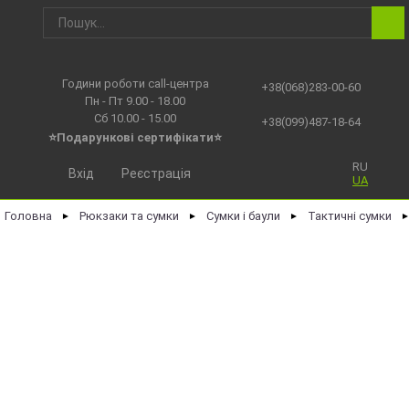
Години роботи call-центра
+38(068)283-00-60
Пн - Пт 9.00 - 18.00
Сб 10.00 - 15.00
+38(099)487-18-64
⭐Подарункові сертифікати⭐
RU
Вхід
Реєстрація
UA
Головна
Рюкзаки та сумки
Сумки і баули
Тактичні сумки
►
►
►