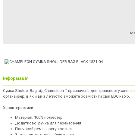
Ма
Інформація
Сумка Sholder Bag від Chameleon ™ призначена для транспортування 
органайзер, в якій ви з легкістю зможете розмістити свій EDC набір.
Характеристики:
Матеріал: 100% поліестер
Додатково: ручка для перенесення
Плечовий ремінь: регулюється
Замок: двостороння блискавка