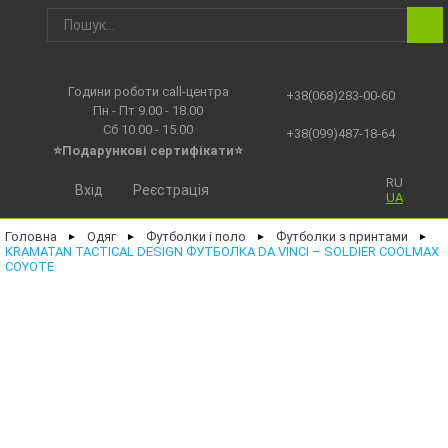
Години роботи call-центра
+38(068)283-00-60
Пн - Пт 9.00 - 18.00
Сб 10.00 - 15.00
+38(099)487-18-64
⭐Подарункові сертифікати⭐
RU
Вхід
Реєстрація
UA
Головна
Одяг
Футболки і поло
Футболки з принтами
►
►
►
►
KRAMATAN TACTICAL DESIGN ФУТБОЛКА DA VINCI – SOLDIER COOLMAX
COYOTE