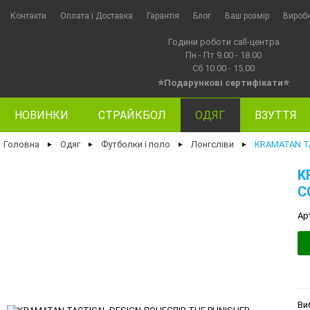
Контакти
Оплата i Доставка
Гарантія
Блог
Ваш розмір
Вироб
Години роботи call-центра
Пн - Пт 9.00 - 18.00
Сб 10.00 - 15.00
⭐Подарункові сертифікати⭐
НОВИНКИ
СТРАЙКБОЛ
ОДЯГ
ВЗУТТЯ
Головна
Одяг
Футболки і поло
Лонгсліви
KRAMATAN T
►
►
►
►
K
C
Ар
Ви