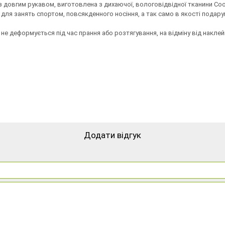
 з довгим рукавом, виготовлена ​​з дихаючої, вологовідвідної тканини C
для занять спортом, повсякденного носіння, а так само в якості подарун
не деформується під час прання або розтягування, на відміну від наклей
Додати відгук