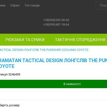
ники
Обрані
Топ товари
+38(068)283-00-60
+38(099)487-18-64
РЮКЗАКИ ТА СУМКИ
ТАКТИЧНЕ СПОРЯДЖЕННЯ
ACTICAL DESIGN ЛОНГСЛІВ THE PUNISHER COOLMAX COYOTE
RAMATAN TACTICAL DESIGN ЛОНГСЛІВ THE PU
OYOTE
тикул 5246459
В наявності
беріть розмір