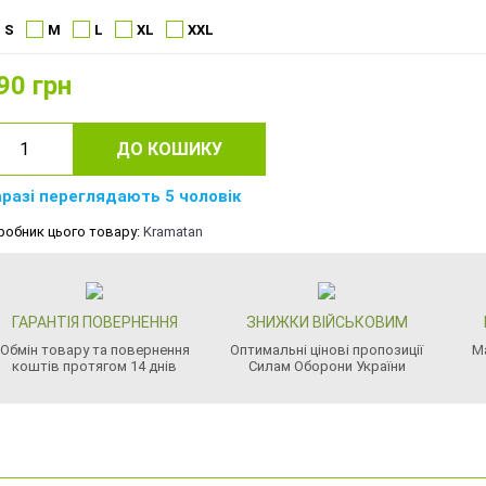
S
M
L
XL
XXL
90
грн
ДО КОШИКУ
разі переглядають 5 чоловік
робник цього товару:
Kramatan
ГАРАНТІЯ ПОВЕРНЕННЯ
ЗНИЖКИ ВІЙСЬКОВИМ
Обмін товару та повернення
Оптимальні цінові пропозиції
М
коштів протягом 14 днів
Силам Оборони України