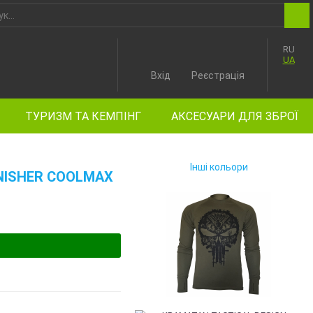
RU
UA
Вхід
Реєстрація
ТУРИЗМ ТА КЕМПІНГ
АКСЕСУАРИ ДЛЯ ЗБРОЇ
Інші кольори
NISHER COOLMAX