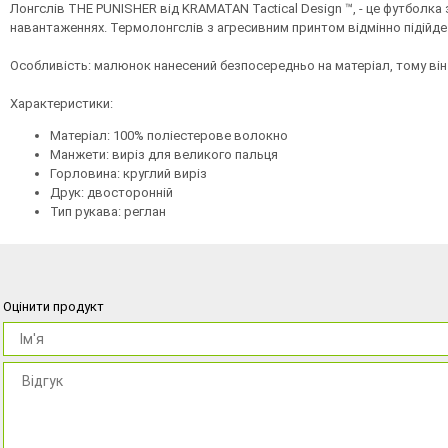
Лонгслів THE PUNISHER від KRAMATAN Tactical Design ™, - це футболка
навантаженнях. Термолонгслів з агресивним принтом відмінно підійде 
Особливість: малюнок нанесений безпосередньо на матеріал, тому він 
Характеристики:
Матеріал: 100% поліестерове волокно
Манжети: виріз для великого пальця
Горловина: круглий виріз
Друк: двосторонній
Тип рукава: реглан
Оцінити продукт