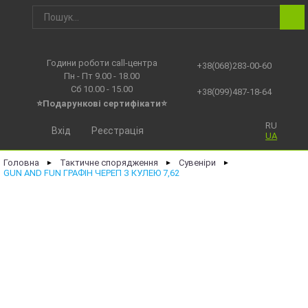
Години роботи call-центра
+38(068)283-00-60
Пн - Пт 9.00 - 18.00
Сб 10.00 - 15.00
+38(099)487-18-64
⭐Подарункові сертифікати⭐
RU
Вхід
Реєстрація
UA
Головна
Тактичне спорядження
Сувеніри
►
►
►
GUN AND FUN ГРАФІН ЧЕРЕП З КУЛЕЮ 7,62