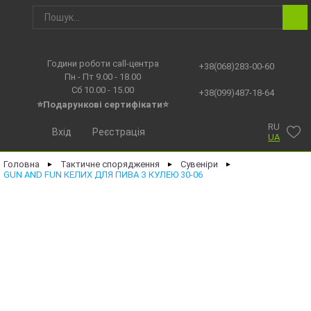
Години роботи call-центра
+38(068)283-00-60
Пн - Пт 9.00 - 18.00
Сб 10.00 - 15.00
+38(099)487-18-64
⭐Подарункові сертифікати⭐
RU
Вхід
Реєстрація
UA
Головна
Тактичне спорядження
Сувеніри
►
►
►
GUN AND FUN КЕЛИХ ДЛЯ ПИВА З КУЛЕЮ 30-06