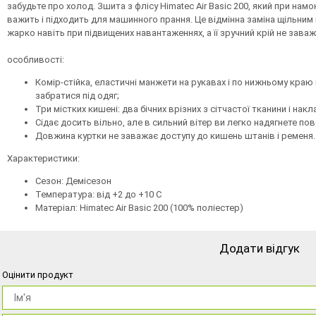
забудьте про холод. Зшита з флісу Himatec Air Basic 200, який при намо
важить і підходить для машинного прання. Це відмінна заміна щільним і
жарко навіть при підвищених навантаженнях, а її зручний крій не заважа
особливості:
Комір-стійка, еластичні манжети на рукавах і по нижньому краю 
забратися під одяг;
Три містких кишені: два бічних врізних з сітчастої тканини і нак
Сідає досить вільно, але в сильний вітер ви легко надягнете пов
Довжина куртки не заважає доступу до кишень штанів і ременя.
Характеристики:
Сезон: Демісезон
Температура: від +2 до +10 С
Матеріал: Himatec Air Basic 200 (100% поліестер)
Додати відгук
Оцінити продукт