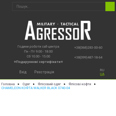
Години роботи call-центра
+38(068)283-00-60
Пн - Пт 9.00 - 18.00
Сб 10.00 - 15.00
+38(099)487-18-64
⭐Подарункові сертифікати⭐
RU
Вхід
Реєстрація
UA
Головна
Одяг
Флісовий одяг
Флісові кофти
►
►
►
►
CHAMELEON КОФТА WALKER BLACK 0740-04