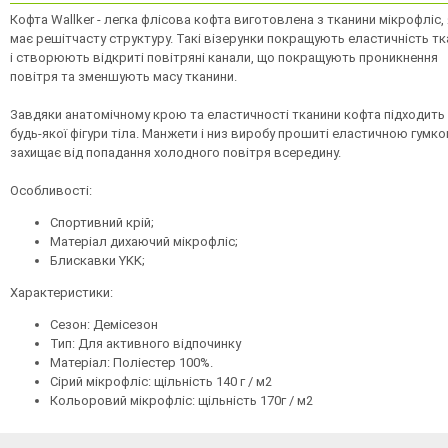
Кофта Wallker - легка флісова кофта виготовлена ​​з тканини мікрофліс,
має решітчасту структуру. Такі візерунки покращують еластичність т
і створюють відкриті повітряні канали, що покращують проникнення
повітря та зменшують масу тканини.
Завдяки анатомічному крою та еластичності тканини кофта підходить
будь-якої фігури тіла. Манжети і низ виробу прошиті еластичною гумко
захищає від попадання холодного повітря всередину.
Особливості:
Спортивний крій;
Матеріал дихаючий мікрофліс;
Блискавки YKK;
Характеристики:
Сезон: Демісезон
Тип: Для активного відпочинку
Матеріал: Поліестер 100%.
Сірий мікрофліс: щільність 140 г / м2
Кольоровий мікрофліс: щільність 170г / м2