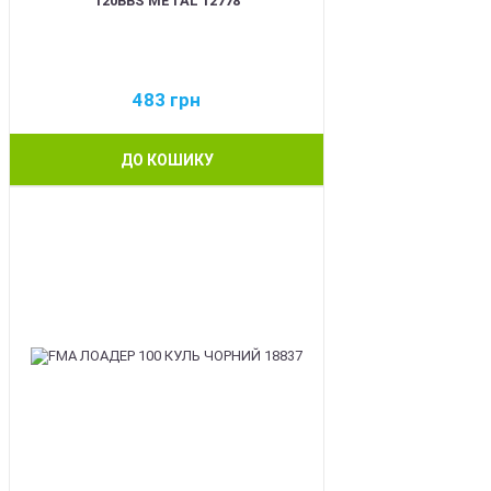
120BBS METAL 12778
483
грн
ДО КОШИКУ
BEST