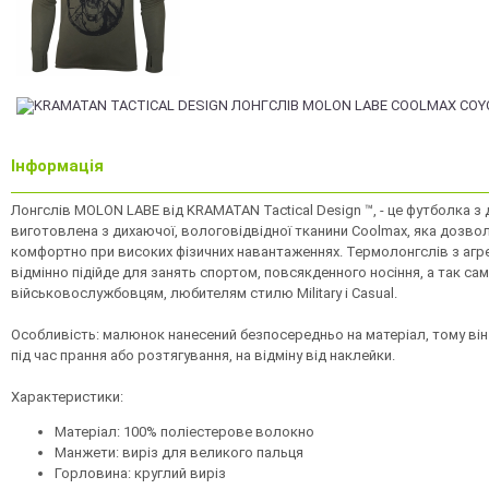
Інформація
Лонгслів MOLON LABE від KRAMATAN Tactical Design ™, - це футболка з
виготовлена ​​з дихаючої, вологовідвідної тканини Coolmax, яка дозво
комфортно при високих фізичних навантаженнях. Термолонгслів з аг
відмінно підійде для занять спортом, повсякденного носіння, а так са
військовослужбовцям, любителям стилю Military і Casual.
Особливість: малюнок нанесений безпосередньо на матеріал, тому ві
під час прання або розтягування, на відміну від наклейки.
Характеристики:
Матеріал: 100% поліестерове волокно
Манжети: виріз для великого пальця
Горловина: круглий виріз