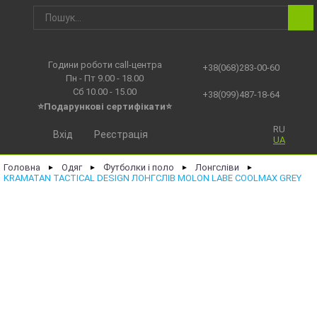
Години роботи call-центра
+38(068)283-00-60
Пн - Пт 9.00 - 18.00
Сб 10.00 - 15.00
+38(099)487-18-64
⭐Подарункові сертифікати⭐
RU
Вхід
Реєстрація
UA
Головна
Одяг
Футболки і поло
Лонгсліви
►
►
►
►
KRAMATAN TACTICAL DESIGN ЛОНГСЛІВ MOLON LABE COOLMAX GREY