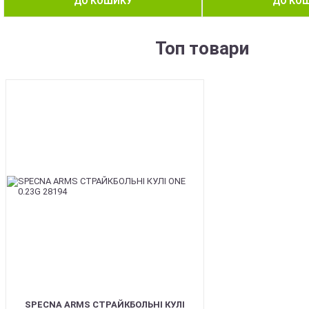
ДО КОШИКУ
ДО КО
Топ товари
BEST
SPECNA ARMS СТРАЙКБОЛЬНІ КУЛІ