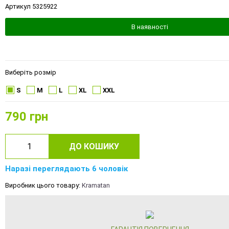
Артикул 5325922
В наявності
Виберіть розмір
S
M
L
XL
XXL
790
грн
ДО КОШИКУ
Наразі переглядають 6 чоловік
Виробник цього товару:
Kramatan