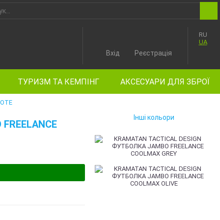
RU
UA
Вхід
Реєстрація
ТУРИЗМ ТА КЕМПІНГ
АКСЕСУАРИ ДЛЯ ЗБРОЇ
YOTE
Інші кольори
 FREELANCE