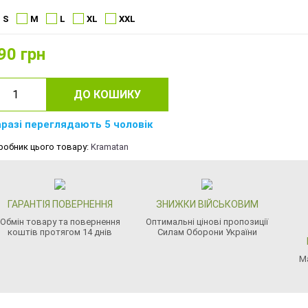
S
M
L
XL
XXL
90
грн
ДО КОШИКУ
разі переглядають 5 чоловік
робник цього товару:
Kramatan
ГАРАНТІЯ ПОВЕРНЕННЯ
ЗНИЖКИ ВІЙСЬКОВИМ
Обмін товару та повернення
Оптимальні цінові пропозиції
коштів протягом 14 днів
Силам Оборони України
М