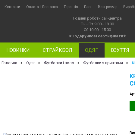
Контакти
Оплата i Доставка
Гарантія
Блог
Ваш розмір
Вироб
Години роботи call-центра
Пн - Пт 9.00 - 18.00
Сб 10.00 - 15.00
⭐Подарункові сертифікати⭐
НОВИНКИ
СТРАЙКБОЛ
ОДЯГ
ВЗУТТЯ
Головна
Одяг
Футболки і поло
Футболки з принтами
K
►
►
►
►
K
C
Ар
Ви