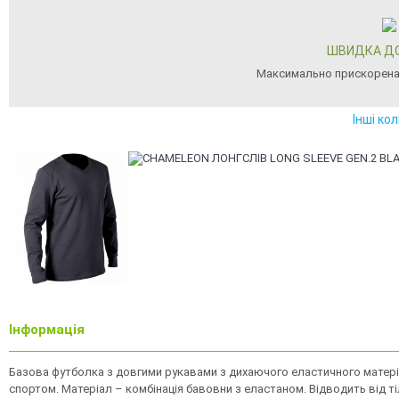
ШВИДКА Д
Максимально прискорена
Інші ко
Інформація
Базова футболка з довгими рукавами з дихаючого еластичного матеріалу
спортом. Матеріал – комбінація бавовни з еластаном. Відводить від т