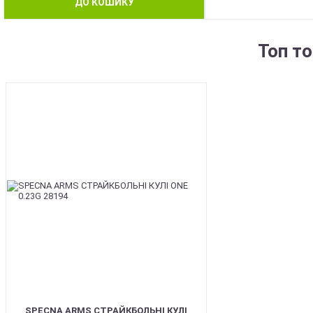
ДО КОШИКУ
Топ т
BEST
SPECNA ARMS СТРАЙКБОЛЬНІ КУЛІ