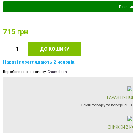
В наявн
715
грн
ДО КОШИКУ
Наразі переглядають 2 чоловік
Виробник цього товару:
Chameleon
ГАРАНТІЯ П
Обмін товару та повернення
ЗНИЖКИ ВІ