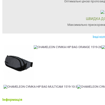
Оптимальні цінові пропозиц
ШВИДКА Д
Максимально прискорена
Інші ко
Інформація