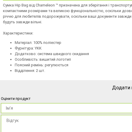
Сумка Hip Bag від Chameleon ™ призначена для зберігання і транспорту
компактними розмірами та великою функціональністю, оскільки дозво
річчю для любителів подорожувати, оскільки ваші документи завжди буд
будуть завжди вільні.
Характеристики:
Матеріал: 100% поліестер
Фурнітура: YKK
Додатково: система швидкого скидання
Особливість: вишитий логотип
Поясний ремінь: регулюється
Відділення: 2 шт.
Додати 
Оцінити продукт