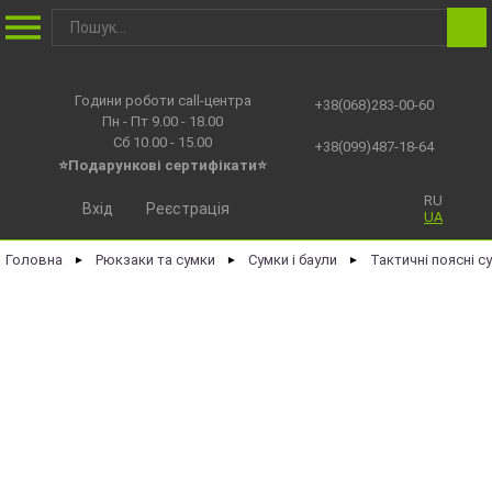
Години роботи call-центра
+38(068)283-00-60
Пн - Пт 9.00 - 18.00
Сб 10.00 - 15.00
+38(099)487-18-64
⭐Подарункові сертифікати⭐
RU
Вхід
Реєстрація
UA
Головна
Рюкзаки та сумки
Сумки і баули
Тактичні поясні с
►
►
►