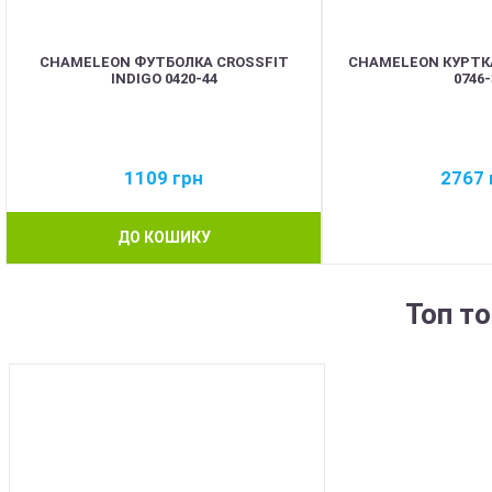
CHAMELEON ФУТБОЛКА CROSSFIT
CHAMELEON КУРТК
INDIGO 0420-44
0746-
1109
грн
2767
ДО КОШИКУ
Топ т
BEST