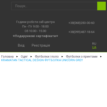
Години роботи call-центра
+38(068)283-00-60
Пн - Пт 9.00 - 18.00
Сб 10.00 - 15.00
+38(099)487-18-64
⭐Подарункові сертифікати⭐
RU
Вхід
Реєстрація
UA
Головна
Одяг
Футболки і поло
Футболки з принтами
►
►
►
►
KRAMATAN TACTICAL DESIGN ФУТБОЛКА UNICORN GREY