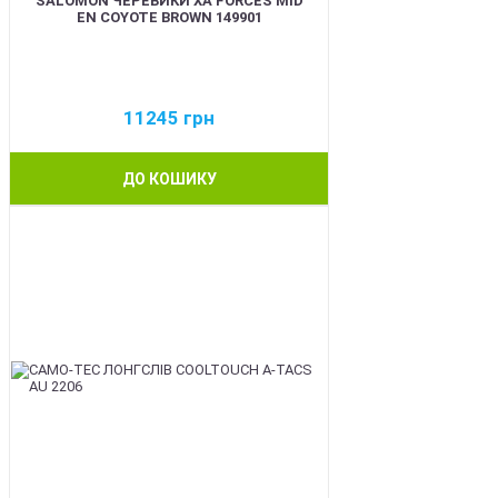
SALOMON ЧЕРЕВИКИ XA FORCES MID
EN COYOTE BROWN 149901
11245
грн
ДО КОШИКУ
BEST