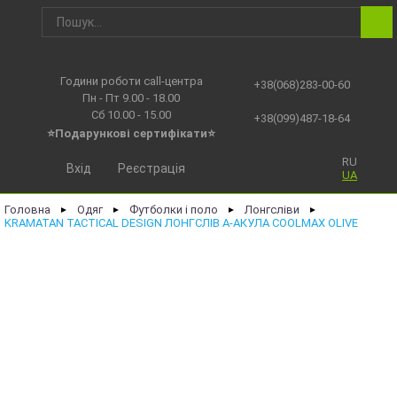
Години роботи call-центра
+38(068)283-00-60
Пн - Пт 9.00 - 18.00
Сб 10.00 - 15.00
+38(099)487-18-64
⭐Подарункові сертифікати⭐
RU
Вхід
Реєстрація
UA
Головна
Одяг
Футболки і поло
Лонгсліви
►
►
►
►
KRAMATAN TACTICAL DESIGN ЛОНГСЛІВ А-АКУЛА COOLMAX OLIVE