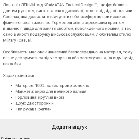
Лонгслів ЛЕШИЙ від KRAMATAN Tactical Design ™, - це футболка з
довгим рукавом, виготовлена ​​з дихаючої, вологовідвідної тканини
Coolmax, яка дозволить відчувати себе комфортно при високих
фізичних навантаженнях. Термолонгслів з агресивним принтом
відмінно підійде для занять спортом, повсякденного носіння, а так
само в якості подарунку військовослужбовцям, любителям стилю
Military і Casual.
Особливість: малюнок нанесений безпосередньо на матеріал, тому
він не деформується під час прання або розтягування, на відміну від
наклейки.
Характеристики:
Матеріал: 100% поліестерове волокно
Манжети: виріз для великого пальця
Горловина: круглий виріз
Друк: двосторонній
Тип рукава: реглан
Додати відгук
Оцінити продукт