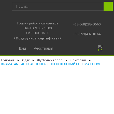
Години роботи call-центра
+38(068)283-00-60
Пн - Пт 9.00 - 18.00
Сб 10.00 - 15.00
+38(099)487-18-64
⭐Подарункові сертифікати⭐
RU
Вхід
Реєстрація
UA
Головна
Одяг
Футболки і поло
Лонгсліви
►
►
►
►
KRAMATAN TACTICAL DESIGN ЛОНГСЛІВ ЛЕШИЙ COOLMAX OLIVE