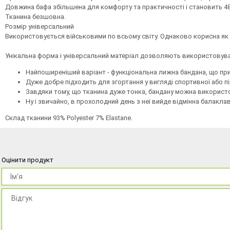
Довжина бафа збільшена для комфорту та практичності і становить 48
Тканина безшовна.
Розмір універсальний
Використовується військовими по всьому світу. Однаково корисна як 
Унікальна форма і універсальний матеріал дозволяють використовува
Найпоширеніший варіант - функціональна лижна бандана, що при
Дуже добре підходить для згортання у вигляді спортивної або пі
Завдяки тому, що тканина дуже тонка, бандану можна використо
Ну і звичайно, в прохолодний день з неї вийде відмінна балакла
Склад тканини 93% Polyester 7% Elastane.
Оцінити продукт