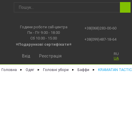
Години роботи call-центра
+38(068)283-00-60
Пн - Пт 9.00 - 18.00
Сб 10.00 - 15.00
+38(099)487-18-64
⭐Подарункові сертифікати⭐
RU
Вхід
Реєстрація
UA
Головна
Одяг
Головні убори
Баффи
KRAMATAN TACTIC
►
►
►
►