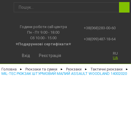
Години роботи call-центра
+38(068)283-00-60
Пн - Пт 9.00 - 18.00
Сб 10.00 - 15.00
+38(099)487-18-64
⭐Подарункові сертифікати⭐
RU
Вхід
Реєстрація
UA
Головна
Рюкзаки та сумки
Рюкзаки
Тактичні рюкзаки
►
►
►
►
MIL-TEC РЮКЗАК ШТУРМОВИЙ МАЛИЙ ASSAULT WOODLAND 14002020