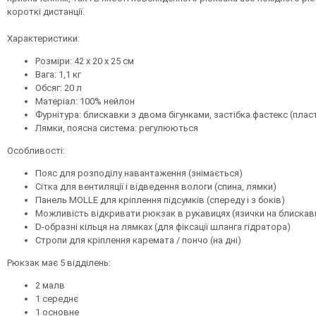
короткі дистанції.
Характеристики:
Розміри: 42 х 20 х 25 см
Вага: 1,1 кг
Обсяг: 20 л
Матеріал: 100% нейлон
Фурнітура: блискавки з двома бігунками, застібка фастекс (плас
Лямки, поясна система: регулюються
Особливості:
Пояс для розподілу навантаження (знімається)
Сітка для вентиляції і відведення вологи (спина, лямки)
Панель MOLLE для кріплення підсумків (спереду і з боків)
Можливість відкривати рюкзак в рукавицях (язички на блискав
D-образні кільця на лямках (для фіксації шланга гідратора)
Стропи для кріплення каремата / пончо (на дні)
Рюкзак має 5 відділень:
2 малв
1 середнє
1 основне