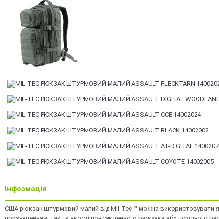
Інформація
США рюкзак штурмовий малий від Mil-Tec ™ можна використовувати я
призначенням, так і в якості повсякденного рюкзака або похідного рю