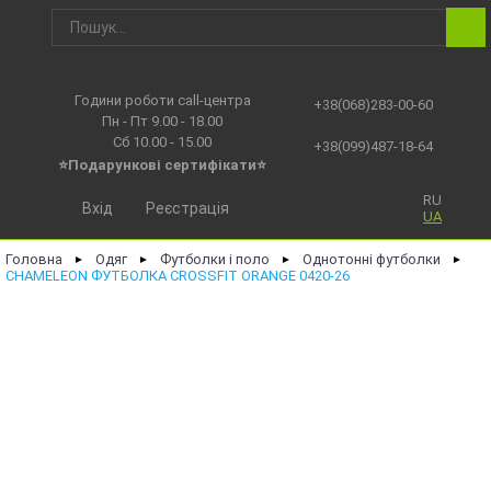
Години роботи call-центра
+38(068)283-00-60
Пн - Пт 9.00 - 18.00
Сб 10.00 - 15.00
+38(099)487-18-64
⭐Подарункові сертифікати⭐
RU
Вхід
Реєстрація
UA
Головна
Одяг
Футболки і поло
Однотонні футболки
►
►
►
►
CHAMELEON ФУТБОЛКА CROSSFIT ORANGE 0420-26