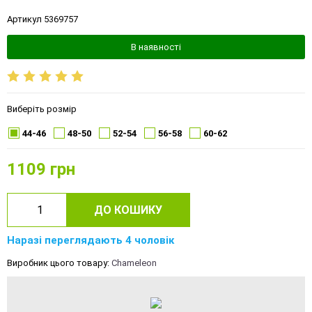
Артикул 5369757
В наявності
Виберіть розмір
44-46
48-50
52-54
56-58
60-62
1109
грн
ДО КОШИКУ
Наразі переглядають 4 чоловік
Виробник цього товару:
Chameleon