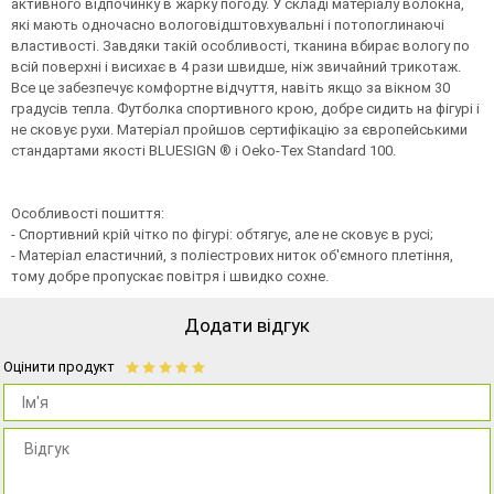
активного відпочинку в жарку погоду. У складі матеріалу волокна,
які мають одночасно вологовідштовхувальні і потопоглинаючі
властивості. Завдяки такій особливості, тканина вбирає вологу по
всій поверхні і висихає в 4 рази швидше, ніж звичайний трикотаж.
Все це забезпечує комфортне відчуття, навіть якщо за вікном 30
градусів тепла. Футболка спортивного крою, добре сидить на фігурі і
не сковує рухи. Матеріал пройшов сертифікацію за європейськими
стандартами якості BLUESIGN ® і Oeko-Tex Standard 100.
Особливості пошиття:
- Спортивний крій чітко по фігурі: обтягує, але не сковує в русі;
- Матеріал еластичний, з поліестрових ниток об'ємного плетіння,
тому добре пропускає повітря і швидко сохне.
Додати відгук
Оцінити продукт