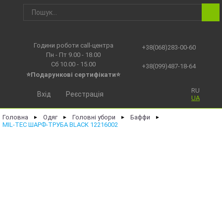
Години роботи call-центра
+38(068)283-00-60
Пн - Пт 9.00 - 18.00
Сб 10.00 - 15.00
+38(099)487-18-64
⭐Подарункові сертифікати⭐
RU
Вхід
Реєстрація
UA
Головна
Одяг
Головні убори
Баффи
►
►
►
►
MIL-TEC ШАРФ-ТРУБА BLACK 12216002