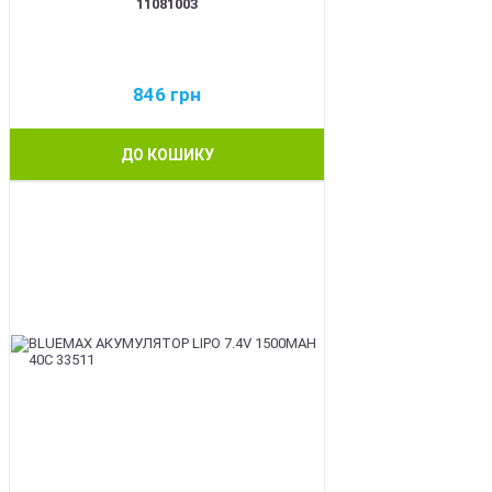
11081003
846
грн
ДО КОШИКУ
BEST