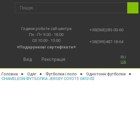
Години роботи call-центра
+38(068)283-00-60
Пн - Пт 9.00 - 18.00
Сб 10.00 - 15.00
+38(099)487-18-64
⭐Подарункові сертифікати⭐
RU
Вхід
Реєстрація
UA
Головна
Одяг
Футболки і поло
Однотонні футболки
►
►
►
►
CHAMELEON ФУТБОЛКА JERSEY COYOTE 0412-02