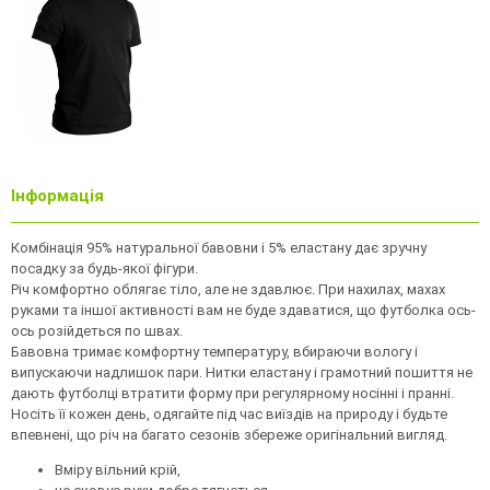
Інформація
Комбінація 95% натуральної бавовни і 5% еластану дає зручну
посадку за будь-якої фігури.
Річ комфортно облягає тіло, але не здавлює. При нахилах, махах
руками та іншої активності вам не буде здаватися, що футболка ось-
ось розійдеться по швах.
Бавовна тримає комфортну температуру, вбираючи вологу і
випускаючи надлишок пари. Нитки еластану і грамотний пошиття не
дають футболці втратити форму при регулярному носінні і пранні.
Носіть її кожен день, одягайте під час виїздів на природу і будьте
впевнені, що річ на багато сезонів збереже оригінальний вигляд.
Вміру вільний крій,