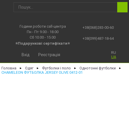
Години роботи call-центра
+38(068)283-00-60
Пн - Пт 9.00 - 18.00
Сб 10.00 - 15.00
+38(099)487-18-64
⭐Подарункові сертифікати⭐
RU
Вхід
Реєстрація
UA
Головна
Одяг
Футболки і поло
Однотонні футболки
►
►
►
►
CHAMELEON ФУТБОЛКА JERSEY OLIVE 0412-01