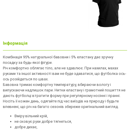
Інформація
Комбінація 95% натуральної бавовни і 5% еластану дає зручну
посадку за будь-якої фігури.
Річ комфортно облягає тіло, але не здавлює. При нахилах, махах
руками та іншої активності вам не буде здаватися, що футболка ось-
ось розійдеться по швах.
Бавовна тримає комфортну температуру, вбираючи вологу і
випускаючи надлишок пари. Нитки еластану і грамотний пошиття не
дають футболці втратити форму при регулярному носінні і пранні.
Носіть її кожен день, одягайте під час виїздів на природу і будьте
впевнені, що річ на багато сезонів збереже оригінальний вигляд.
Вміру вільний крій,
не сковує рухи добре тягнеться,
добре дихає,