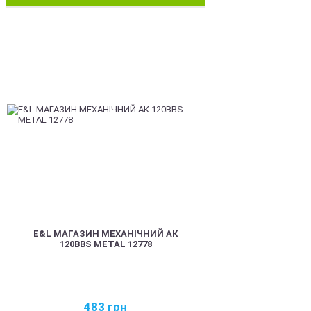
BEST
E&L МАГАЗИН МЕХАНІЧНИЙ АК
120BBS METAL 12778
483
грн