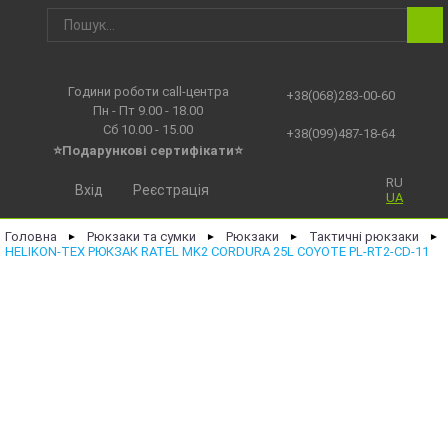
Години роботи call-центра
+38(068)283-00-60
Пн - Пт 9.00 - 18.00
Сб 10.00 - 15.00
+38(099)487-18-64
⭐Подарункові сертифікати⭐
RU
Вхід
Реєстрація
UA
Головна
Рюкзаки та сумки
Рюкзаки
Тактичні рюкзаки
►
►
►
►
HELIKON-TEX РЮКЗАК RATEL MK2 CORDURA 25L COYOTE PL-RT2-CD-11