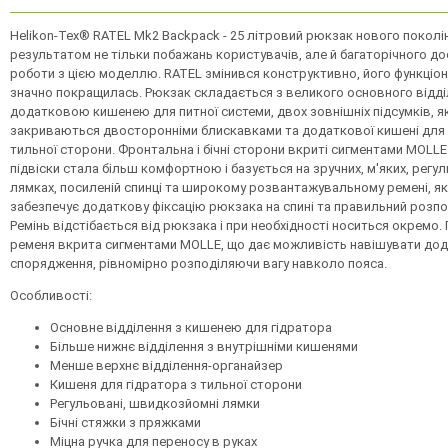
Helikon-Tex® RATEL Mk2 Backpack - 25 літровий рюкзак нового поколі
результатом не тільки побажань користувачів, але й багаторічного до
роботи з цією моделлю. RATEL змінився конструктивно, його функціон
значно покращилась. Рюкзак складається з великого основного відді
додатковою кишенею для питної системи, двох зовнішніх підсумків, як
закриваються двосторонніми блискавками та додаткової кишені для 
тильної сторони. Фронтальна і бічні сторони вкриті сигментами MOLLE
підвіски стала більш комфортною і базується на зручних, м'яких, регу
лямках, посиленій спинці та широкому розвантажувальному ремені, я
забезпечує додаткову фіксацію рюкзака на спині та правильний розпод
Ремінь відстібається від рюкзака і при необхідності носиться окремо.
ременя вкрита сигментами MOLLE, що дає можливість навішувати до
спорядження, рівномірно розподіляючи вагу навколо пояса.
Особливості:
Основне відділення з кишенею для гідратора
Більше нижнє відділення з внутрішніми кишенями
Менше верхнє відділення-органайзер
Кишеня для гідратора з тильної сторони
Регульовані, швидкозйомні лямки
Бічні стяжки з пряжками
Міцна ручка для переносу в руках