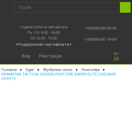
Години роботи call-центра
+38(068)283-00-60
Пн - Пт 9.00 - 18.00
Сб 10.00 - 15.00
+38(099)487-18-64
⭐Подарункові сертифікати⭐
RU
Вхід
Реєстрація
UA
Головна
Одяг
Футболки і поло
Лонгсліви
►
►
►
►
KRAMATAN TACTICAL DESIGN ЛОНГСЛІВ SNIPER ELITE COOLMAX
COYOTE