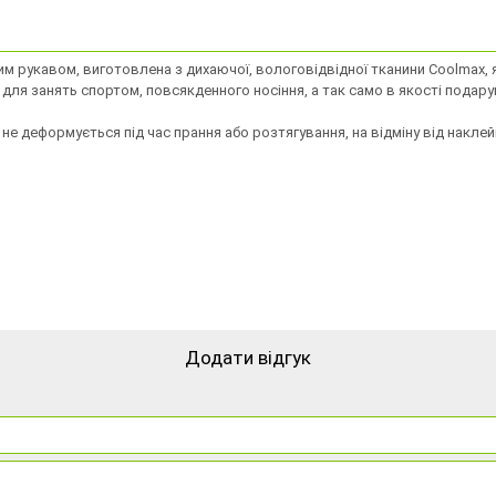
гим рукавом, виготовлена ​​з дихаючої, вологовідвідної тканини Coolmax
для занять спортом, повсякденного носіння, а так само в якості подарун
не деформується під час прання або розтягування, на відміну від наклей
Додати відгук