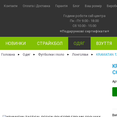
Контакти
Оплата i Доставка
Гарантія
Блог
Ваш розмір
Вироб
Години роботи call-центра
Пн - Пт 9.00 - 18.00
Сб 10.00 - 15.00
⭐Подарункові сертифікати⭐
НОВИНКИ
СТРАЙКБОЛ
ОДЯГ
ВЗУТТЯ
Головна
Одяг
Футболки і поло
Лонгсліви
KRAMATAN T
►
►
►
►
K
C
Ар
Ви