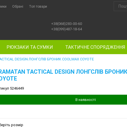
ники
Обрані
Топ товари
+38(068)283-00-60
+38(099)487-18-64
РЮКЗАКИ ТА СУМКИ
ТАКТИЧНЕ СПОРЯДЖЕННЯ
ACTICAL DESIGN ЛОНГСЛІВ БРОНИК COOLMAX COYOTE
RAMATAN TACTICAL DESIGN ЛОНГСЛІВ БРОНИ
OYOTE
тикул 5246449
В наявності
беріть розмір