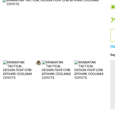
7
На
Ви