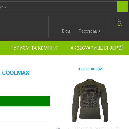
RU
UA
Вхід
Реєстрація
ТУРИЗМ ТА КЕМПІНГ
АКСЕСУАРИ ДЛЯ ЗБРОЇ
Інші кольори
К COOLMAX