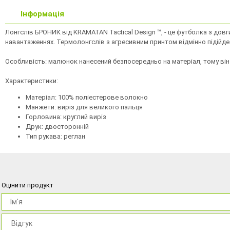
Інформація
Лонгслів БРОНИК від KRAMATAN Tactical Design ™, - це футболка з дов
навантаженнях. Термолонгслів з агресивним принтом відмінно підійде 
Особливість: малюнок нанесений безпосередньо на матеріал, тому він 
Характеристики:
Матеріал: 100% поліестерове волокно
Манжети: виріз для великого пальця
Горловина: круглий виріз
Друк: двосторонній
Тип рукава: реглан
Оцінити продукт