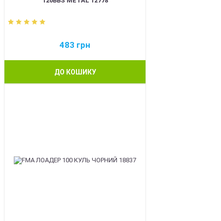
120BBS METAL 12778
483
грн
ДО КОШИКУ
BEST