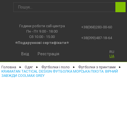
Години роботи call-центра
+38(068)283-00-60
Пн - Пт 9.00 - 18.00
Сб 10.00 - 15.00
+38(099)487-18-64
⭐Подарункові сертифікати⭐
RU
Вхід
Реєстрація
UA
Головна
Одяг
Футболки і поло
Футболки з принтами
►
►
►
►
KRAMATAN TACTICAL DESIGN ФУТБОЛКА МОРСЬКА ПІХОТА: ВІРНИЙ
ЗАВЖДИ COOLMAX GREY