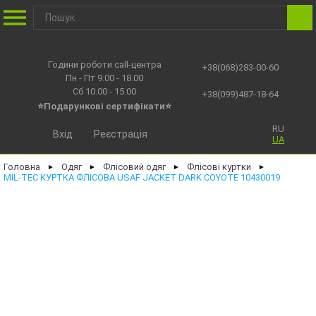
Години роботи call-центра
+38(068)283-00-60
Пн - Пт 9.00 - 18.00
Сб 10.00 - 15.00
+38(099)487-18-64
⭐Подарункові сертифікати⭐
RU
Вхід
Реєстрація
UA
Головна
Одяг
Флісовий одяг
Флісові куртки
►
►
►
►
MIL-TEC КУРТКА ФЛІСОВА USAF JACKET DARK COYOTE 10430019