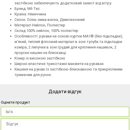
застібкою забезпечують додатковий захист від вітру.
Бренд: Mil-Tec
Країна: Німеччина
Сезон: Осінь-зима-весна, Демісезонний
Матеріал Нейлон, Поліестер
Склад 100% нейлон, 100% поліестер
Особливості: рукави на основі куртки MA1® (без підкладки),
м'який, теплий флісовий матеріал в зоні тулуба та підкладки
коміра, 2 липучки в зоні грудей для кріплення нашивок, 2
прорізні кишені на блискавці.
Комір із високою застібкою
Широкі еластичні трикотажні манжети на рукавах
Кишеня на рукаві із застібкою-блискавкою та прикріпленим
тримачем для ручок.
Додати відгук
Оцінити продукт