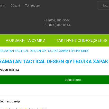
ники
Обрані
Топ товари
+38(068)283-00-60
+38(099)487-18-64
РЮКЗАКИ ТА СУМКИ
ТАКТИЧНЕ СПОРЯДЖЕННЯ
RAMATAN TACTICAL DESIGN ФУТБОЛКА ХАРАКТЕРНИК GREY
RAMATAN TACTICAL DESIGN ФУТБОЛКА ХАРА
тикул 100034
В наявності
беріть розмір