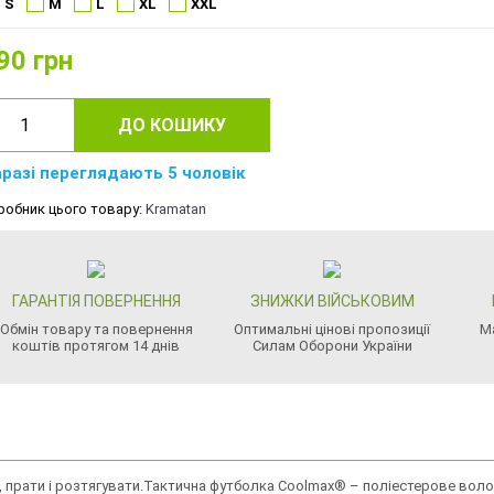
S
M
L
XL
XXL
90
грн
ДО КОШИКУ
разі переглядають 5 чоловік
робник цього товару:
Kramatan
ГАРАНТІЯ ПОВЕРНЕННЯ
ЗНИЖКИ ВІЙСЬКОВИМ
Обмін товару та повернення
Оптимальні цінові пропозиції
М
коштів протягом 14 днів
Силам Оборони України
и, прати і розтягувати.Тактична футболка Coolmax® – поліестерове воло