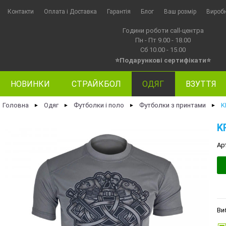
Контакти
Оплата i Доставка
Гарантія
Блог
Ваш розмір
Вироб
Години роботи call-центра
Пн - Пт 9.00 - 18.00
Сб 10.00 - 15.00
⭐Подарункові сертифікати⭐
НОВИНКИ
СТРАЙКБОЛ
ОДЯГ
ВЗУТТЯ
Головна
Одяг
Футболки і поло
Футболки з принтами
K
►
►
►
►
K
Ар
Ви