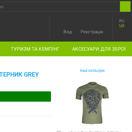
RU
UA
Вхід
Реєстрація
ТУРИЗМ ТА КЕМПІНГ
АКСЕСУАРИ ДЛЯ ЗБРОЇ
Інші кольори
КТЕРНИК GREY