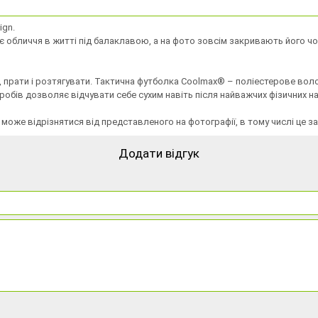
ign.
оє обличчя в житті під балаклавою, а на фото зовсім закривають його 
и, прати і розтягувати. Тактична футболка Coolmax® – поліестерове вол
виробів дозволяє відчувати себе сухим навіть після найважчих фізичних 
 може відрізнятися від представленого на фотографії, в тому числі це 
Додати відгук