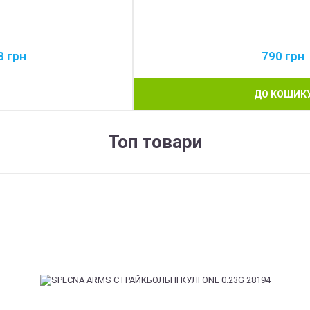
3
грн
790
грн
ДО КОШИК
Топ товари