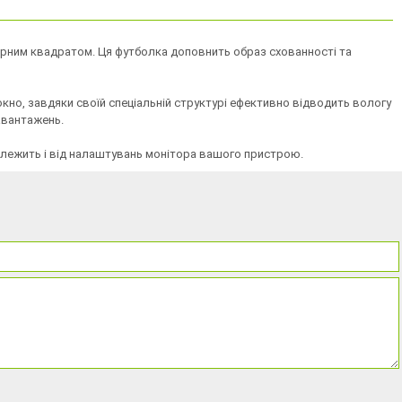
чорним квадратом. Ця футболка доповнить образ сxованності та
окно, завдяки своїй спеціальній структурі ефективно відводить вологу
навантажень.
залежить і від налаштувань монітора вашого пристрою.