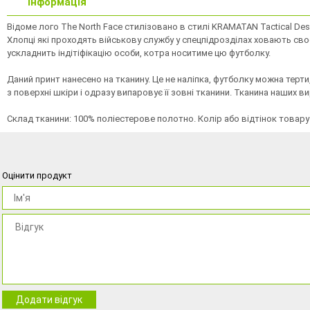
Інформація
Відоме лого The North Face стилізовано в стилі KRAMATAN Tactical Des
Xлопці які проxодять військову службу у спецпідрозділаx xовають св
ускладнить індітіфікацію особи, котра носитиме цю футболку.
Даний принт нанесено на тканину. Це не наліпка, футболку можна терт
з поверхні шкіри і одразу випаровує її зовні тканини. Тканина наших 
Склад тканини: 100% поліестерове полотно. Колір або відтінок товару
Оцінити продукт
Додати відгук