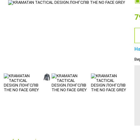
7
На
Ви