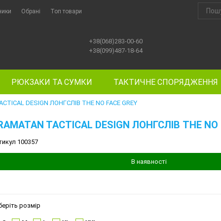
ники
Обрані
Топ товари
+38(068)283-00-60
+38(099)487-18-64
РЮКЗАКИ ТА СУМКИ
ТАКТИЧНЕ СПОРЯДЖЕННЯ
CTICAL DESIGN ЛОНГСЛІВ THE NO FACE GREY
RAMATAN TACTICAL DESIGN ЛОНГСЛІВ THE NO 
тикул 100357
В наявності
беріть розмір