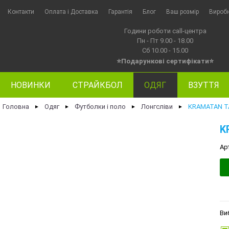
Контакти
Оплата i Доставка
Гарантія
Блог
Ваш розмір
Вироб
Години роботи call-центра
Пн - Пт 9.00 - 18.00
Сб 10.00 - 15.00
⭐Подарункові сертифікати⭐
НОВИНКИ
СТРАЙКБОЛ
ОДЯГ
ВЗУТТЯ
Головна
Одяг
Футболки і поло
Лонгсліви
KRAMATAN TA
►
►
►
►
K
Ар
Ви