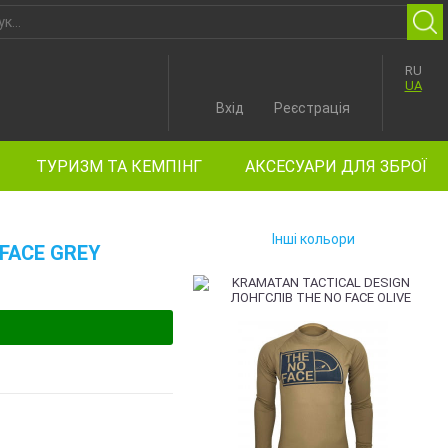
RU
UA
Вхід
Реєстрація
ТУРИЗМ ТА КЕМПІНГ
АКСЕСУАРИ ДЛЯ ЗБРОЇ
Інші кольори
FACE GREY