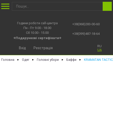
Години роботи call-центра
+38(068)283-00-60
Пн - Пт 9.00 - 18.00
Сб 10.00 - 15.00
+38(099)487-18-64
⭐Подарункові сертифікати⭐
RU
Вхід
Реєстрація
UA
Головна
Одяг
Головні убори
Баффи
KRAMATAN TACTIC
►
►
►
►