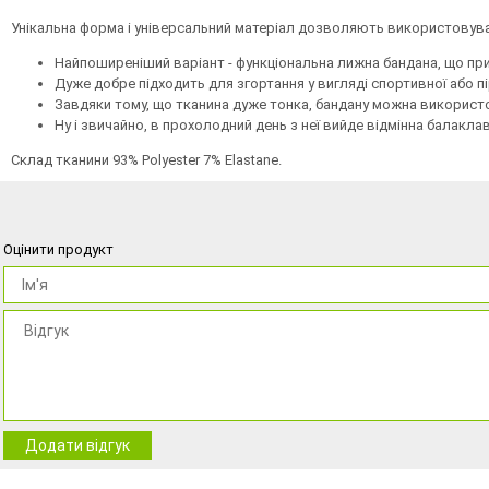
Унікальна форма і універсальний матеріал дозволяють використовува
Найпоширеніший варіант - функціональна лижна бандана, що при
Дуже добре підходить для згортання у вигляді спортивної або пі
Завдяки тому, що тканина дуже тонка, бандану можна використо
Ну і звичайно, в прохолодний день з неї вийде відмінна балакла
Склад тканини 93% Polyester 7% Elastane.
Оцінити продукт
Додати відгук