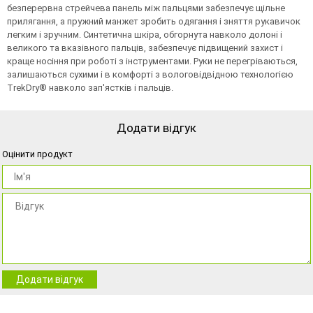
безперервна стрейчева панель між пальцями забезпечує щільне
прилягання, а пружний манжет зробить одягання і зняття рукавичок
легким і зручним. Синтетична шкіра, обгорнута навколо долоні і
великого та вказівного пальців, забезпечує підвищений захист і
краще носіння при роботі з інструментами. Руки не перегріваються,
залишаються сухими і в комфорті з вологовідвідною технологією
TrekDry® навколо зап'ястків і пальців.
Додати відгук
Оцінити продукт
Додати відгук