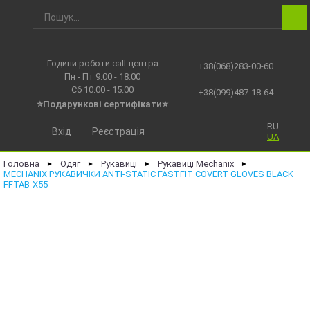
Години роботи call-центра
+38(068)283-00-60
Пн - Пт 9.00 - 18.00
Сб 10.00 - 15.00
+38(099)487-18-64
⭐Подарункові сертифікати⭐
RU
Вхід
Реєстрація
UA
Головна
Одяг
Рукавиці
Рукавиці Mechanix
►
►
►
►
MECHANIX РУКАВИЧКИ ANTI-STATIC FASTFIT COVERT GLOVES BLACK
FFTAB-X55