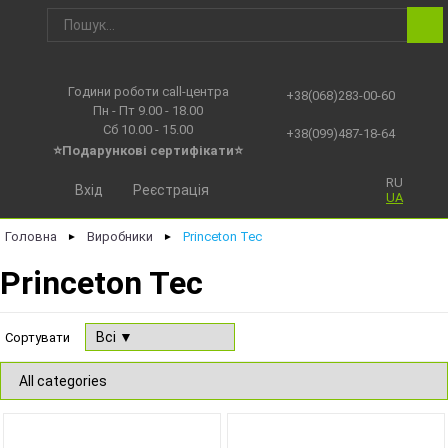
Години роботи call-центра
+38(068)283-00-60
Пн - Пт 9.00 - 18.00
Сб 10.00 - 15.00
+38(099)487-18-64
⭐Подарункові сертифікати⭐
RU
Вхід
Реєстрація
UA
Головна
Виробники
Princeton Tec
►
►
Princeton Tec
Сортувати