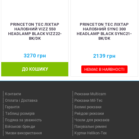
PRINCETON TEC ЛІХТАР
PRINCETON TEC ЛІХТАР
НАЛОБНИЙ VIZZ 550
НАЛОБНИЙ SYNC 300
HEADLAMP BLACK VIZZ22-
HEADLAMP BLACK SYNC21-
BK/DK
BK/DK
3270
грн
2139
грн
ДО КОШИКУ
НЕМАЄ В НАЯВНОСТІ
Контакти
Рюкзаки Multicam
Оплата i Доставка
Рюкзаки Mil-Tec
Гарантія
Великі рюкзаки
Таблицi розмірів
Рейдові рюкзаки
Подяка за уважність
Чохли для рюкзаків
Військові бренди
Пакувальні ремені
Умови використання
Куртки Helikon-Tex