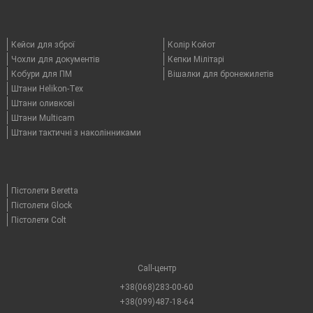
Кейси для зброї
Колір Койот
Чохли для документів
Кепки Мілітарі
Кобури для ПМ
Вішалки для бронежилетів
Штани Helikon-Tex
Штани оливкові
Штани Multicam
Штани тактичні з наколінниками
Пістолети Beretta
Пістолети Glock
Пістолети Colt
Call-центр
+38(068)283-00-60
+38(099)487-18-64