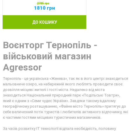
2785
грн
1810
грн
ДО КОШИКУ
Воєнторг Тернопіль -
військовий магазин
Agressor
Тернопіль - це українська «Женева», так як в його центрі знаходиться
мальовниче озеро, на набережній якого люблять проводити своє
дозвілля місцеві жителі і гості міста. Недалеко від міста
знаходиться Національний природний парк «Подільські Товтри»,
який є одним з «Семи чудес України». Завдяки такому вдалому
географічному розташуванню, «Файне місто Тернопіль» притягує до
себе величезний потік туристів і любителів активного відпочинку, які
є частими гостями місцевих туристичних магазинчиків.
За часів розвитку IT технології відпала необхідність, половину