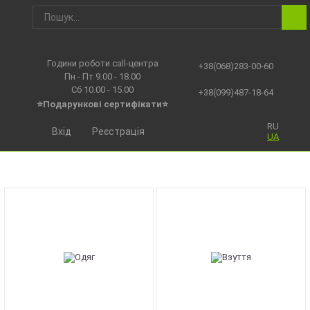
Години роботи call-центра
+38(068)283-00-60
Пн - Пт 9.00 - 18.00
Сб 10.00 - 15.00
+38(099)487-18-64
⭐Подарункові сертифікати⭐
RU
Вхід
Реєстрація
UA