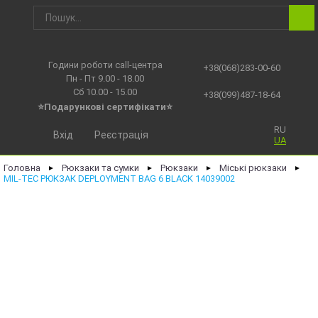
Години роботи call-центра
+38(068)283-00-60
Пн - Пт 9.00 - 18.00
Сб 10.00 - 15.00
+38(099)487-18-64
⭐Подарункові сертифікати⭐
RU
Вхід
Реєстрація
UA
Головна
Рюкзаки та сумки
Рюкзаки
Міські рюкзаки
►
►
►
►
MIL-TEC РЮКЗАК DEPLOYMENT BAG 6 BLACK 14039002