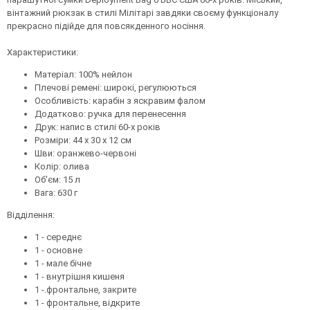
вінтажний рюкзак в стилі Мілітарі завдяки своєму функціоналу
прекрасно підійде для повсякденного носіння.
Характеристики:
Матеріал: 100% нейлон
Плечові ремені: широкі, регулюються
Особливість: карабін з яскравим фалом
Додатково: ручка для перенесення
Друк: напис в стилі 60-х років
Розміри: 44 х 30 х 12 см
Шви: оранжево-червоні
Колір: олива
Об'єм: 15 л
Вага: 630 г
Відділення:
1 - середнє
1 - основне
1 - мале бічне
1 - внутрішня кишеня
1 -.фронтальне, закрите
1 - фронтальне, відкрите