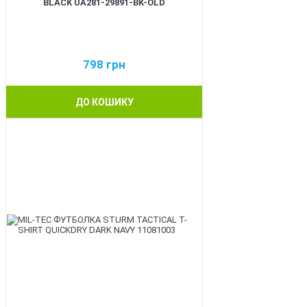
BLACK UA281-29891-BK-OLD
798
грн
ДО КОШИКУ
BEST