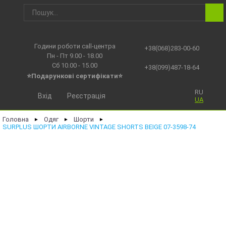
Години роботи call-центра
+38(068)283-00-60
Пн - Пт 9.00 - 18.00
Сб 10.00 - 15.00
+38(099)487-18-64
⭐Подарункові сертифікати⭐
RU
Вхід
Реєстрація
UA
Головна
Одяг
Шорти
►
►
►
SURPLUS ШОРТИ AIRBORNE VINTAGE SHORTS BEIGE 07-3598-74