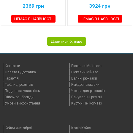
2369
грн
3924
грн
НЕМАЄ В НАЯВНОСТІ
НЕМАЄ В НАЯВНОСТІ
Дивитися більше
Контакти
Рюкзаки Multicam
Оплата i Доставка
Рюкзаки Mil-Tec
Гарантія
Великі рюкзаки
Таблицi розмірів
Рейдові рюкзаки
Подяка за уважність
Чохли для рюкзаків
Військові бренди
Пакувальні ремені
Умови використання
Куртки Helikon-Tex
Кейси для зброї
Колір Койот