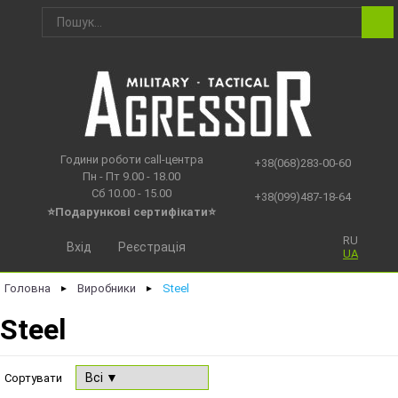
Години роботи call-центра
+38(068)283-00-60
Пн - Пт 9.00 - 18.00
Сб 10.00 - 15.00
+38(099)487-18-64
⭐Подарункові сертифікати⭐
RU
Вхід
Реєстрація
UA
Головна
Виробники
Steel
►
►
Steel
Сортувати