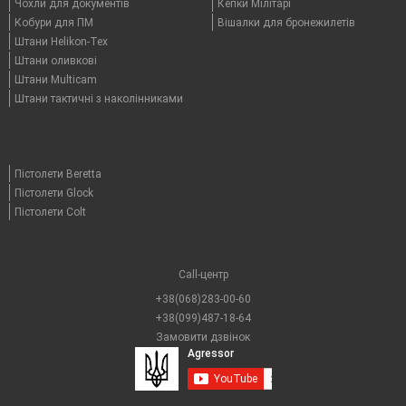
Чохли для документів
Кепки Мілітарі
Кобури для ПМ
Вішалки для бронежилетів
Штани Helikon-Tex
Штани оливкові
Штани Multicam
Штани тактичні з наколінниками
Пістолети Beretta
Пістолети Glock
Пістолети Colt
Call-центр
+38(068)283-00-60
+38(099)487-18-64
Замовити дзвінок