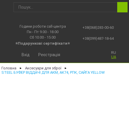
Години роботи call-центра
+38(068)283-00-60
Пн - Пт 9.00 - 18.00
Сб 10.00 - 15.00
+38(099)487-18-64
⭐Подарункові сертифікати⭐
RU
Вхід
Реєстрація
UA
Головна
Аксесуари для зброї
►
►
STEEL БУФЕР ВІДДАЧІ ДЛЯ АКМ, АК74, РПК, САЙГА YELLOW