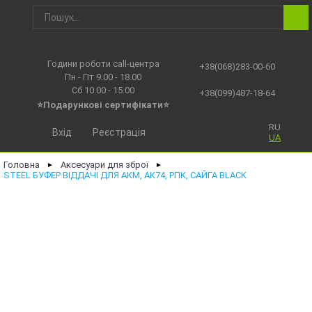
Години роботи call-центра
+38(068)283-00-60
Пн - Пт 9.00 - 18.00
Сб 10.00 - 15.00
+38(099)487-18-64
⭐Подарункові сертифікати⭐
RU
Вхід
Реєстрація
UA
Головна
Аксесуари для зброї
►
►
STEEL БУФЕР ВІДДАЧІ ДЛЯ АКМ, АК74, РПК, САЙГА BLACK