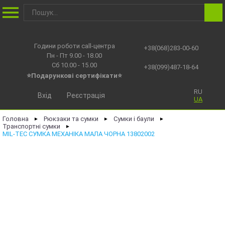
Години роботи call-центра
+38(068)283-00-60
Пн - Пт 9.00 - 18.00
Сб 10.00 - 15.00
+38(099)487-18-64
⭐Подарункові сертифікати⭐
RU
Вхід
Реєстрація
UA
Головна
Рюкзаки та сумки
Сумки і баули
►
►
►
Транспортні сумки
►
MIL-TEC СУМКА МЕХАНІКА МАЛА ЧОРНА 13802002