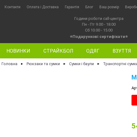
Контакти
Оплата i Доставка
Гарантія
Блог
Ваш розмір
Вироб
Години роботи call-центра
Пн - Пт 9.00 - 18.00
Сб 10.00 - 15.00
⭐Подарункові сертифікати⭐
НОВИНКИ
СТРАЙКБОЛ
ОДЯГ
ВЗУТТЯ
Головна
Рюкзаки та сумки
Сумки і баули
Транспортні сумк
►
►
►
M
Ар
5