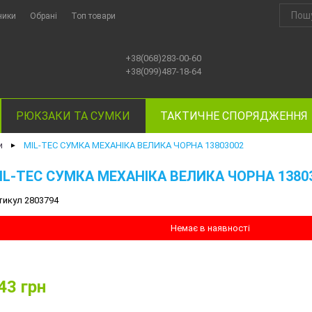
ники
Обрані
Топ товари
+38(068)283-00-60
+38(099)487-18-64
РЮКЗАКИ ТА СУМКИ
ТАКТИЧНЕ СПОРЯДЖЕННЯ
и
MIL-TEC СУМКА МЕХАНІКА ВЕЛИКА ЧОРНА 13803002
►
IL-TEC СУМКА МЕХАНІКА ВЕЛИКА ЧОРНА 1380
тикул 2803794
Немає в наявності
43
грн