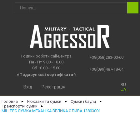
Години роботи call-центра
+38(068)283-00-60
Пн - Пт 9.00 - 18.00
Сб 10.00 - 15.00
+38(099)487-18-64
⭐Подарункові сертифікати⭐
RU
Вхід
Реєстрація
UA
Головна
Рюкзаки та сумки
Сумки і баули
►
►
►
Транспортні сумки
►
MIL-TEC СУМКА МЕХАНІКА ВЕЛИКА ОЛИВА 13803001