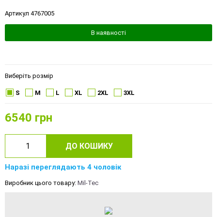
Артикул 4767005
В наявності
Виберіть розмір
S
M
L
XL
2XL
3XL
6540
грн
ДО КОШИКУ
Наразі переглядають 4 чоловік
Виробник цього товару:
Mil-Tec