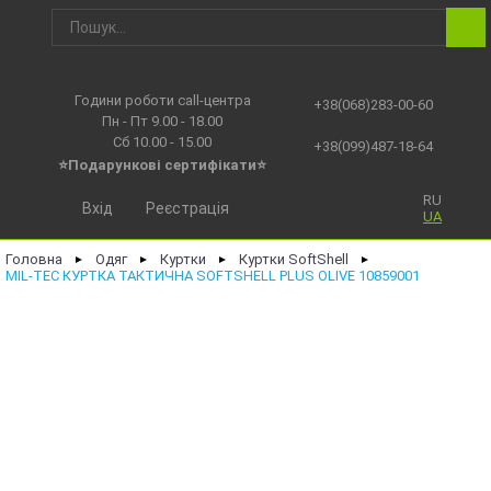
Години роботи call-центра
+38(068)283-00-60
Пн - Пт 9.00 - 18.00
Сб 10.00 - 15.00
+38(099)487-18-64
⭐Подарункові сертифікати⭐
RU
Вхід
Реєстрація
UA
Головна
Одяг
Куртки
Куртки SoftShell
►
►
►
►
MIL-TEC КУРТКА ТАКТИЧНА SOFTSHELL PLUS OLIVE 10859001