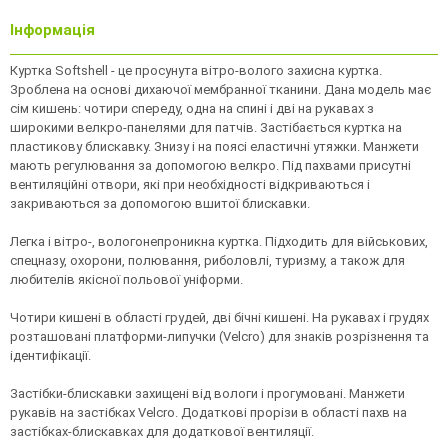
Інформація
Куртка Softshell - це просунута вітро-волого захисна куртка.
Зроблена на основі дихаючої мембранної тканини. Дана модель має
сім кишень: чотири спереду, одна на спині і дві на рукавах з
широкими велкро-панелями для патчів. Застібається куртка на
пластикову блискавку. Знизу і на поясі еластичні утяжки. Манжети
мають регулювання за допомогою велкро. Під пахвами присутні
вентиляційні отвори, які при необхідності відкриваються і
закриваються за допомогою вшитої блискавки.
Легка і вітро-, вологонепроникна куртка. Підходить для військових,
спецназу, охорони, полювання, риболовлі, туризму, а також для
любителів якісної польової уніформи.
Чотири кишені в області грудей, дві бічні кишені. На рукавах і грудях
розташовані платформи-липучки (Velcro) для знаків розрізнення та
ідентифікації.
Застібки-блискавки захищені від вологи і прогумовані. Манжети
рукавів на застібках Velcro. Додаткові прорізи в області пахв на
застібках-блискавках для додаткової вентиляції.