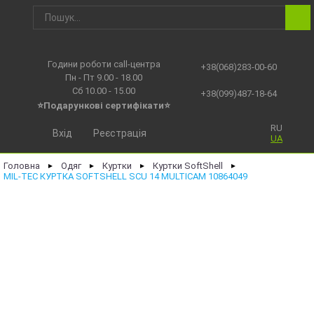
Години роботи call-центра
+38(068)283-00-60
Пн - Пт 9.00 - 18.00
Сб 10.00 - 15.00
+38(099)487-18-64
⭐Подарункові сертифікати⭐
RU
Вхід
Реєстрація
UA
Головна
Одяг
Куртки
Куртки SoftShell
►
►
►
►
MIL-TEC КУРТКА SOFTSHELL SCU 14 MULTICAM 10864049