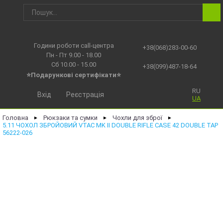
Години роботи call-центра
+38(068)283-00-60
Пн - Пт 9.00 - 18.00
Сб 10.00 - 15.00
+38(099)487-18-64
⭐Подарункові сертифікати⭐
RU
Вхід
Реєстрація
UA
Головна
Рюкзаки та сумки
Чохли для зброї
►
►
►
5.11 ЧОХОЛ ЗБРОЙОВИЙ VTAC MK II DOUBLE RIFLE CASE 42 DOUBLE TAP
56222-026