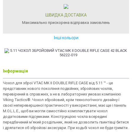
ШВИДКА ДОСТАВКА
Максимально прискорена відправка замовлень
Інші кольори
Інформація
Чохол для зброї VTAC MK II DOUBLE RIFLE CASE від 5.11 ™ - це
представник нового покоління подвійних, збройових чохлів,
перевірений в справжніх, а не в лабораторних умовах компанією
Viking Tactics®. Чохол збройовий, крім технологічного дизайну і
своєї неперевершеної практичності у використанні, має ще і панель
M.O.L.L.E., щоб ви могли самостійно комплектувати чохол
додатковими підсумками. Конструкцією чохла всередині
передбачений м'який роздільник, який не дозволить гвинтівці битися
і дряпатися об збройові аксесуари. При ходьбі чохол не буде гриміти.