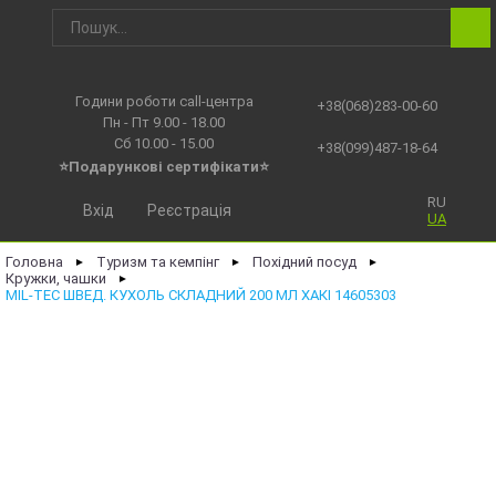
Години роботи call-центра
+38(068)283-00-60
Пн - Пт 9.00 - 18.00
Сб 10.00 - 15.00
+38(099)487-18-64
⭐Подарункові сертифікати⭐
RU
Вхід
Реєстрація
UA
Головна
Туризм та кемпінг
Похідний посуд
►
►
►
Кружки, чашки
►
MIL-TEC ШВЕД. КУХОЛЬ СКЛАДНИЙ 200 МЛ ХАКІ 14605303