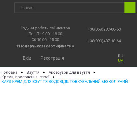
Години роботи call-центра
+38(068)283-00-60
Пн - Пт 9.00 - 18.00
Сб 10.00 - 15.00
+38(099)487-18-64
⭐Подарункові сертифікати⭐
RU
Вхід
Реєстрація
UA
Головна
Взуття
Аксесуари для взуття
►
►
►
Креми, просочення, спреї
►
KAPS КРЕМ ДЛЯ ВЗУТТЯ ВОДОВІДШТОВХУВАЛЬНИЙ БЕЗКОЛІРНИЙ