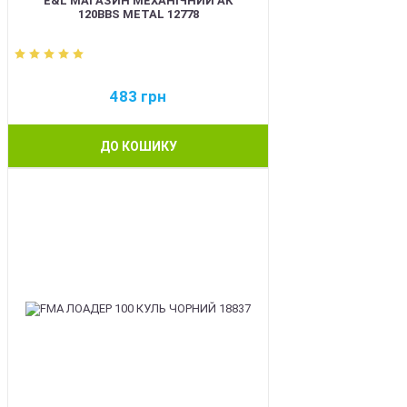
E&L МАГАЗИН МЕХАНІЧНИЙ АК
120BBS METAL 12778
483
грн
ДО КОШИКУ
BEST