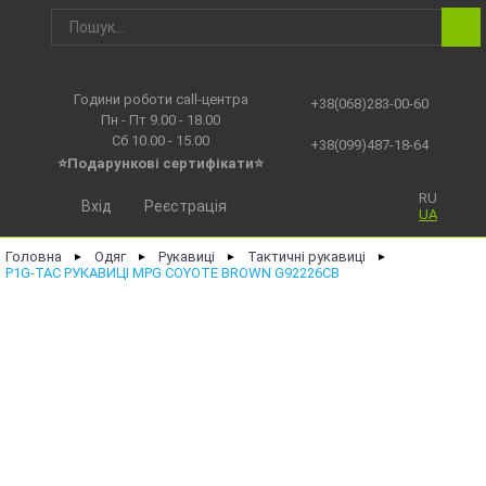
Години роботи call-центра
+38(068)283-00-60
Пн - Пт 9.00 - 18.00
Сб 10.00 - 15.00
+38(099)487-18-64
⭐Подарункові сертифікати⭐
RU
Вхід
Реєстрація
UA
Головна
Одяг
Рукавиці
Тактичні рукавиці
►
►
►
►
P1G-TAC РУКАВИЦІ MPG COYOTE BROWN G92226CB