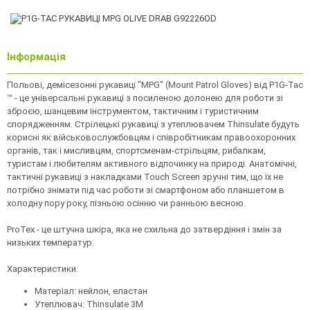
Інформація
Польові, демісезонні рукавиці "MPG" (Mount Patrol Gloves) від P1G-Tac
™ - це універсальні рукавиці з посиленою долонею для роботи зі
зброєю, шанцевим інструментом, тактичним і туристичним
спорядженням. Стрілецькі рукавиці з утеплювачем Thinsulate будуть
корисні як військовослужбовцям і співробітникам правоохоронних
органів, так і мисливцям, спортсменам-стрільцям, рибалкам,
туристам і любителям активного відпочинку на природі. Анатомічні,
тактичні рукавиці з накладками Touch Screen зручні тим, що їх не
потрібно знімати під час роботи зі смартфоном або планшетом в
холодну пору року, пізньою осінню чи ранньою весною.
ProTex - це штучна шкіра, яка не схильна до затвердіння і змін за
низьких температур.
Характеристики:
Матеріал: нейлон, еластан
Утеплювач: Thinsulate 3M