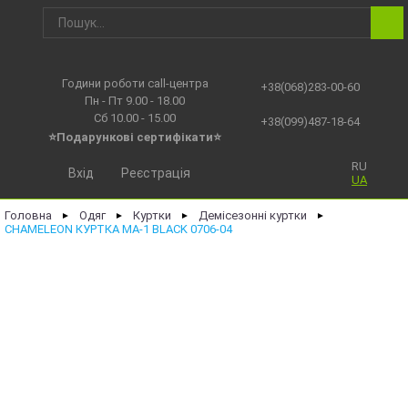
Години роботи call-центра
+38(068)283-00-60
Пн - Пт 9.00 - 18.00
Сб 10.00 - 15.00
+38(099)487-18-64
⭐Подарункові сертифікати⭐
RU
Вхід
Реєстрація
UA
Головна
Одяг
Куртки
Демісезонні куртки
►
►
►
►
CHAMELEON КУРТКА MA-1 BLACK 0706-04