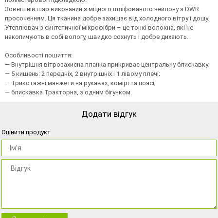
Зовнішній шар виконаний з міцного шліфованого нейлону з DWR
просоченням. Ця тканина добре захищає від холодного вітру і дощу.
Утеплювач з синтетичної мікрофібри – це тонкі волокна, які не
накопичують в собі вологу, швидко сохнуть і добре дихають.
Особливості пошиття:
— Внутрішня вітрозахисна планка прикриває центральну блискавку;
— 5 кишень: 2 передніх, 2 внутрішніх і 1 лівому плечі;
— Трикотажні манжети на рукавах, комірі та поясі;
— блискавка Тракторна, з одним бігунком.
Додати відгук
Оцінити продукт